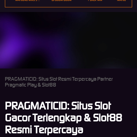
PRAGMATICID: Situs Slot Resmi Terpercaya Partner
Pragmatic Play & Slot88
PRAGMATICID: Situs Slot
Gacor Terlengkap & Slot88
Resmi Terpercaya