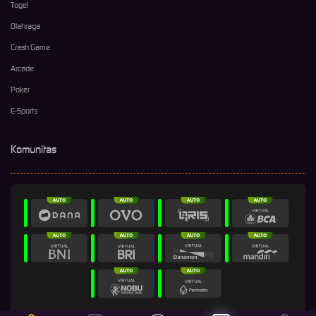
Togel
Olahraga
Crash Game
Arcade
Poker
E-Sports
Komunitas