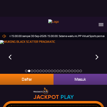
2026 dari 15.00.00 sampai 30-Sep-2026 15.00.00. Selama waktu ini, PP Virtual Sports permaina
Daftar
Masuk
JACKPOT
PLAY