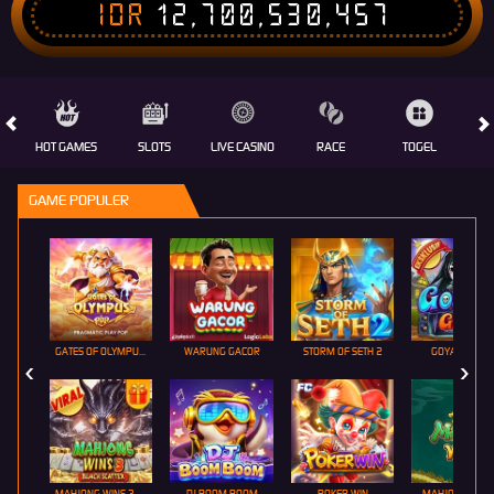
IDR
12,700,530,457
HOT GAMES
SLOTS
LIVE CASINO
RACE
TOGEL
OL
GAME POPULER
GATES OF OLYMPUS POP
WARUNG GACOR
STORM OF SETH 2
GOYANG GAI
MAHJONG WINS 3 – BLACK SCATTER
DJ BOOM BOOM
POKER WIN
MAHJONG WAYS