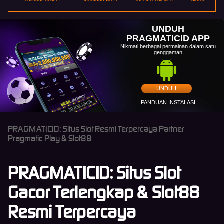
UNDUH
PRAGMATICID APP
Nikmati berbagai permainan dalam satu
genggaman
UNDUH
PANDUAN INSTALASI
PRAGMATICID: Situs Slot Resmi Terpercaya Partner
Pragmatic Play & Slot88
PRAGMATICID: Situs Slot
Gacor Terlengkap & Slot88
Resmi Terpercaya