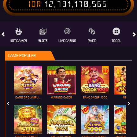
IDR
12,731,170,565
HOT GAMES
SLOTS
LIVE CASINO
RACE
TOGEL
OL
GAME POPULER
GATES OF OLYMPUS POP
WARUNG GACOR
BANG GACOR 1000
NEZHA 2
FORTUNE GEMS 500
MAHJONG WAYS
GATES OF OLYMPUS 1000