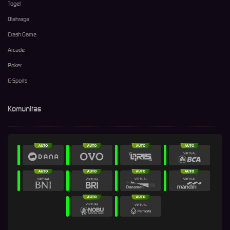
Togel
Olahraga
Crash Game
Arcade
Poker
E-Sports
Komunitas