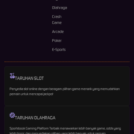
Olahraga
Crash
Game
Arcade
Poker
E-Sports
TARUHAN SLOT
Penyedia slot online dengan beragam pilihan game menarik yang memudahkan
pemain untuk mencapai jackpot
TARUHAN OLAHRAGA
Sportsbook Gaming Platform Terbaik menawarkan lebih banyak game, odds yang
lebih tinggi, dan menyediakan pilihan yang lebih banyak untuk pemain.