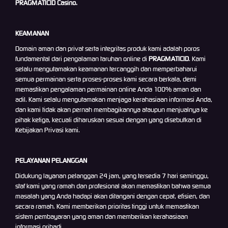
PRAGMATICID
Casino.
KEAMANAN
Domain aman dan privat serta integritas produk kami adalah poros
fundamental dari pengalaman taruhan online di
PRAGMATICID
. Kami
selalu mengutamakan keamanan tercanggih dan memperbaharui
semua permainan serta proses-proses kami secara berkala, demi
memastikan pengalaman permainan online Anda 100% aman dan
adil. Kami selalu mengutamakan menjaga kerahasiaan informasi Anda,
dan kami tidak akan pernah membagikannya ataupun menjualnya ke
pihak ketiga, kecuali diharuskan sesuai dengan yang disebutkan di
Kebijakan Privasi kami.
PELAYANAN PELANGGAN
Didukung layanan pelanggan 24 jam, yang tersedia 7 hari seminggu,
staf kami yang ramah dan profesional akan memastikan bahwa semua
masalah yang Anda hadapi akan ditangani dengan cepat, efisien, dan
secara ramah. Kami memberikan prioritas tinggi untuk memastikan
sistem pembayaran yang aman dan memberikan kerahasiaan
informasi pribadi.