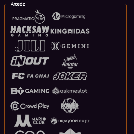
Arcade