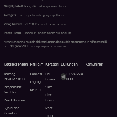
Naughty Girl
– RTP 97,34%, peluang menang tinggi.
Avengers
– Tema superhero dengan jackpot besar.
Viking Treasure
– RTP 98,1%, hadiah besar menanti.
Panda Pursuit
– Simbol lucu, hadiah hingga puluhan juta.
Nikmati pengalaman
main slot resmi, aman, dan mudah menang
hanya di
PragmaticID
,
situs
slot gacor 2026
pilihan para pemain Indonesia!
Kebijaksanaan
Platform
Kategori
Dukungan
Komunitas
Tentang
Promosi
Hot
CSPRAGMA
PRAGMATICID
Games
TICID
Loyalty
Responsible
Slots
Referral
Gambling
Live
Pusat Bantuan
Casino
Syarat dan
Race
Ketentuan
Togel