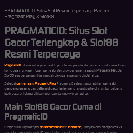
PRAGMATICID: Situs Slot Resmi Terpercaya Partner
Pragmatic Play & Slot88
PRAGMATICID: Situs Slot
Gacor Terlengkap & Slot88
Resmi Terpercaya
PragmaticID
dikenal sebagai situs slot gacor terlengkap dan terpercaya di Indonesia. Di sini
kamu bisa menikmati ribuan game slot dari provider ternama seperti
Pragmatic Play
dan
Slot88
, semuanya resmi dan mudah diakses tanpa perlu pindah situs.
Sebagai
partner resmi Pragmatic Play
, PragmaticID selalu menghadirkan
game slot
gampang menang
dan
daftar slot gacor harian
yang terus diperbarui, memberi peluang
lebih besar untuk meraih kemenangan dan maxwin setiap hari.
Main Slot88 Gacor Cuma di
PragmaticID
PragmaticID juga menjadi
partner resmi Slot88 Indonesia
, yang terkenal dengan koleksi
game bertema unik dan RTP tinggi. Beberapa rekomendasi terbaik hari ini antara lain: