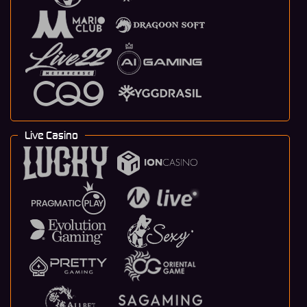
Live Casino