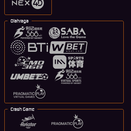
Olahraga
Crash Game