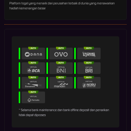
Platform togel yang menarik dari perusahan terbaik di dunia yang menawarkan
hadiah kemenangan besar
* Selama bank maintenance dan bank offline deposit dan penarikan
tidak dapat diproses