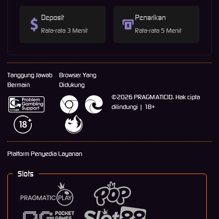
Deposit
Penarikan
Rata-rata 3 Menit
Rata-rata 5 Menit
Tanggung Jawab
Browser Yang
Bermain
Didukung
©2026 PRAGMATICID. Hak cipta
dilindungi | 18+
Platform Penyedia Layanan
Slots