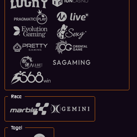
Race
Togel