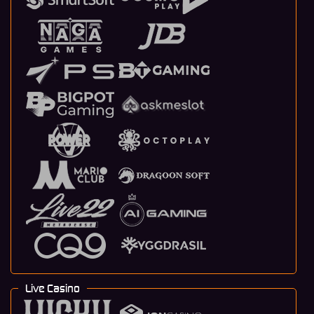
Live Casino