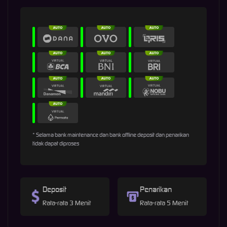
* Selama bank maintenance dan bank offline deposit dan penarikan
tidak dapat diproses
Deposit
Penarikan
Rata-rata 3 Menit
Rata-rata 5 Menit