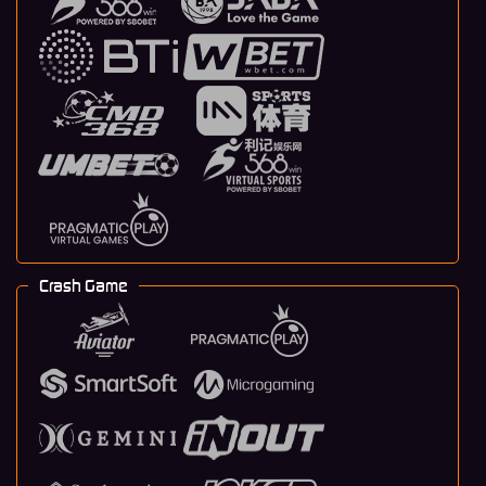
Crash Game