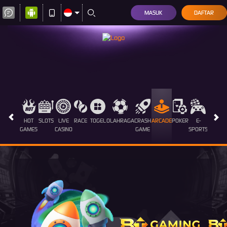
MASUK
DAFTAR
HOT
SLOTS
LIVE
RACE
TOGEL
OLAHRAGA
CRASH
ARCADE
POKER
E-
PROMO
GAMES
CASINO
GAME
SPORTS