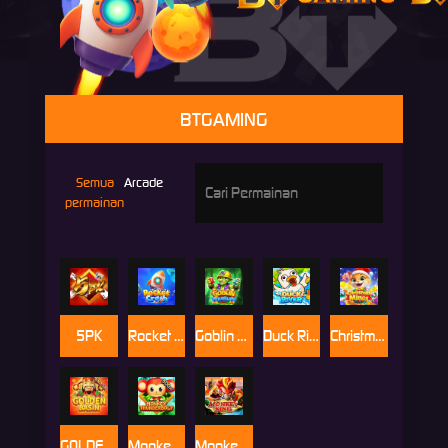
BTGAMING
Semua
Arcade
permainan
5PK
Rocket Crash
Goblin Treasure
Duck River
Christmas Mines
GOLDEN BASIN
Monkey Thunderbolt
Monkey King