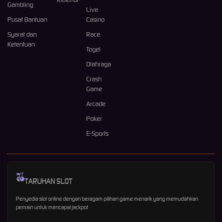
Gambling
Live
Pusat Bantuan
Casino
Syarat dan
Race
Ketentuan
Togel
Olahraga
Crash
Game
Arcade
Poker
E-Sports
TARUHAN SLOT
Penyedia slot online dengan beragam pilihan game menarik yang memudahkan
pemain untuk mencapai jackpot