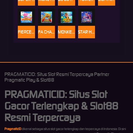
FIERCE FISHING
FA CHAI FISHING
MONKEY KING FISHING
STAR HUNTER
PRAGMATICID: Situs Slot Resmi Terpercaya Partner
Pragmatic Play & Slot88
PRAGMATICID: Situs Slot
Gacor Terlengkap & Slot88
Resmi Terpercaya
PragmaticID
dikenal sebagai situs slot gacor terlengkap dan terpercaya di Indonesia. Di sini