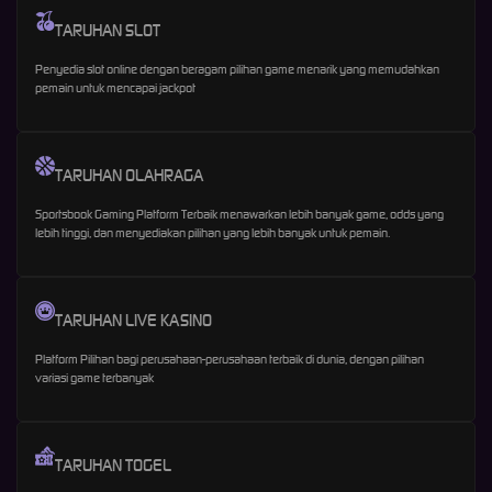
TARUHAN SLOT
Penyedia slot online dengan beragam pilihan game menarik yang memudahkan
pemain untuk mencapai jackpot
TARUHAN OLAHRAGA
Sportsbook Gaming Platform Terbaik menawarkan lebih banyak game, odds yang
lebih tinggi, dan menyediakan pilihan yang lebih banyak untuk pemain.
TARUHAN LIVE KASINO
Platform Pilihan bagi perusahaan-perusahaan terbaik di dunia, dengan pilihan
variasi game terbanyak
TARUHAN TOGEL