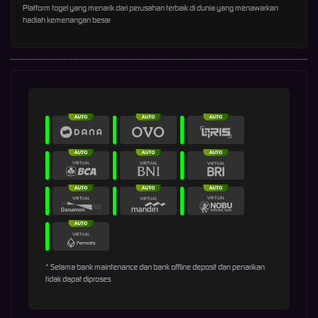
Platform togel yang menarik dari perusahan terbaik di dunia yang menawarkan
hadiah kemenangan besar
* Selama bank maintenance dan bank offline deposit dan penarikan
tidak dapat diproses