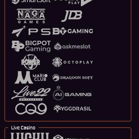
Live Casino