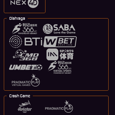
Olahraga
Crash Game