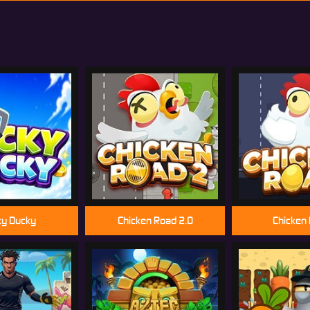
ky Ducky
Chicken Road 2.0
Chicken