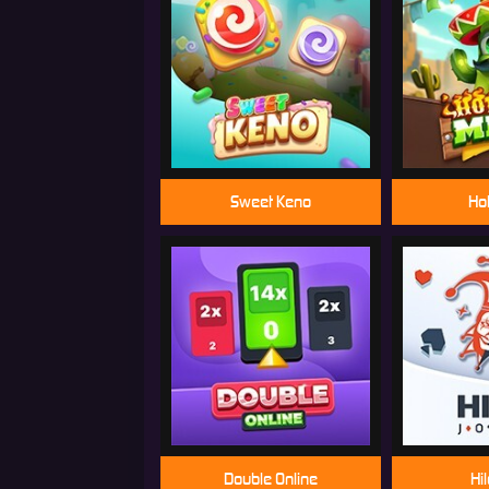
Sweet Keno
Ho
Double Online
Hi