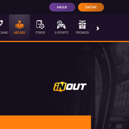
MASUK
DAFTAR
 GAME
ARCADE
POKER
E-SPORTS
PROMOSI