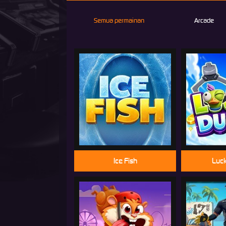
Semua permainan
Arcade
Ice Fish
Luc