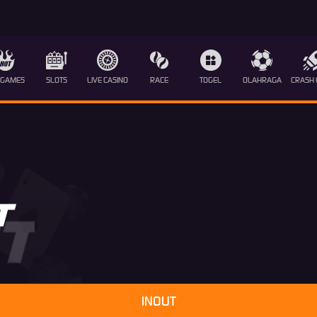
 GAMES
SLOTS
LIVE CASINO
RACE
TOGEL
OLAHRAGA
CRASH
INOUT