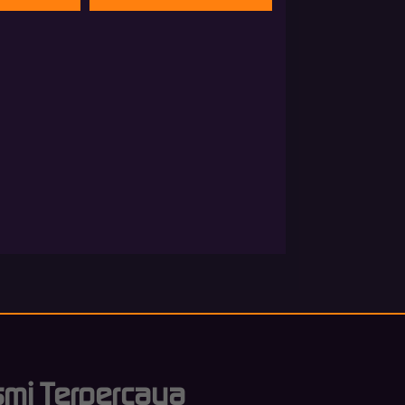
smi Terpercaya