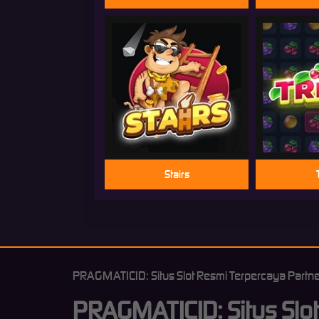
Stairs
PRAGMATICID: Situs Slot Resmi Terpercaya Partne
PRAGMATICID: Situs Slo