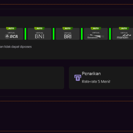
an tidak dapat diproses
Penarikan
Rata-rata 5 Menit