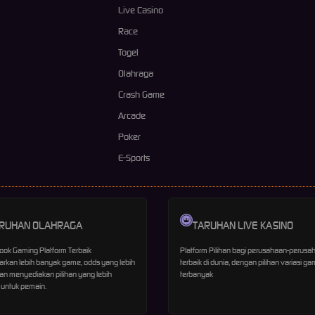
Live Casino
Race
Togel
Olahraga
Crash Game
Arcade
Poker
E-Sports
RUHAN OLAHRAGA
TARUHAN LIVE KASINO
ook Gaming Platform Terbaik
Platform Pilihan bagi perusahaan-perusa
kan lebih banyak game, odds yang lebih
terbaik di dunia, dengan pilihan variasi g
 dan menyediakan pilihan yang lebih
terbanyak
untuk pemain.