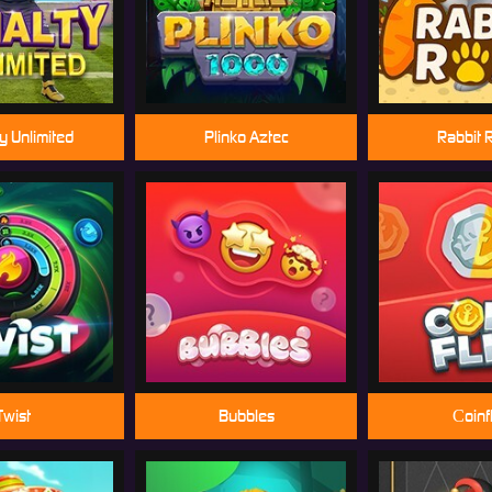
y Unlimited
Plinko Aztec
Rabbit 
Twist
Bubbles
Сoinfl