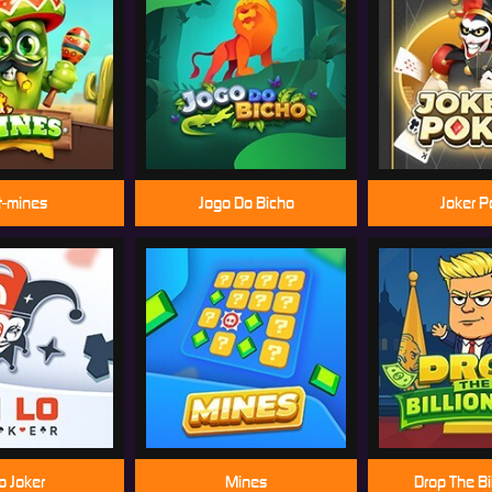
t-mines
Jogo Do Bicho
Joker P
lo Joker
Mines
Drop The Bil