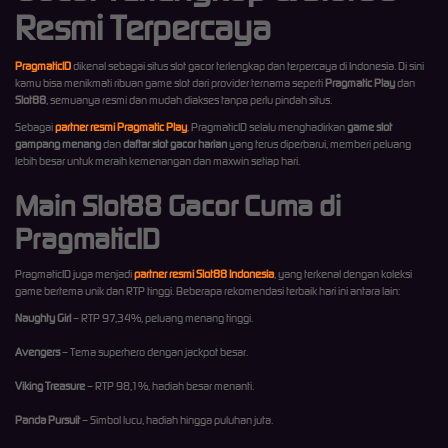
Resmi Terpercaya
PragmaticID
dikenal sebagai situs slot gacor terlengkap dan terpercaya di Indonesia. Di sini
kamu bisa menikmati ribuan game slot dari provider ternama seperti
Pragmatic Play
dan
Slot88
, semuanya resmi dan mudah diakses tanpa perlu pindah situs.
Sebagai
partner resmi Pragmatic Play
, PragmaticID selalu menghadirkan
game slot
gampang menang
dan
daftar slot gacor harian
yang terus diperbarui, memberi peluang
lebih besar untuk meraih kemenangan dan maxwin setiap hari.
Main Slot88 Gacor Cuma di
PragmaticID
PragmaticID juga menjadi
partner resmi Slot88 Indonesia
, yang terkenal dengan koleksi
game bertema unik dan RTP tinggi. Beberapa rekomendasi terbaik hari ini antara lain:
Naughty Girl
– RTP 97,34%, peluang menang tinggi.
Avengers
– Tema superhero dengan jackpot besar.
Viking Treasure
– RTP 98,1%, hadiah besar menanti.
Panda Pursuit
– Simbol lucu, hadiah hingga puluhan juta.