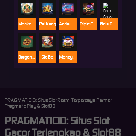
Monkey King Roulette
Pai Kang
Andar Bahar
Triple Chance
Bola Golek
Dragon Tiger 2
Sic Bo
Money Wheel Deluxe
PRAGMATICID: Situs Slot Resmi Terpercaya Partner
Pragmatic Play & Slot88
PRAGMATICID: Situs Slot
Gacor Terlengkap & Slot88