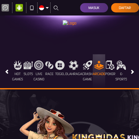
MASUK
DAFTAR
HOT
SLOTS
LIVE
RACE
TOGEL
OLAHRAGA
CRASH
ARCADE
POKER
E-
PROMO
GAMES
CASINO
GAME
SPORTS