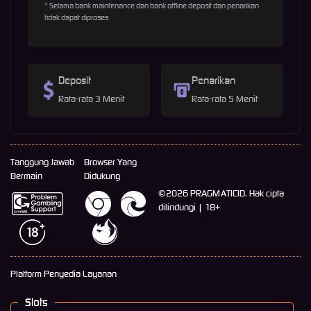
* Selama bank maintenance dan bank offline deposit dan penarikan
tidak dapat diproses
Deposit
Penarikan
Rata-rata 3 Menit
Rata-rata 5 Menit
Tanggung Jawab
Browser Yang
Bermain
Didukung
©2026 PRAGMATICID. Hak cipta
dilindungi | 18+
Platform Penyedia Layanan
Slots