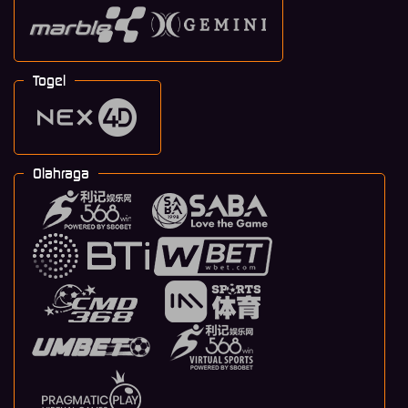
Togel
Olahraga