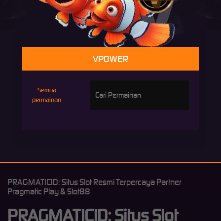
VPOWER
Semua
permainan
PRAGMATICID: Situs Slot Resmi Terpercaya Partner
Pragmatic Play & Slot88
PRAGMATICID: Situs Slot