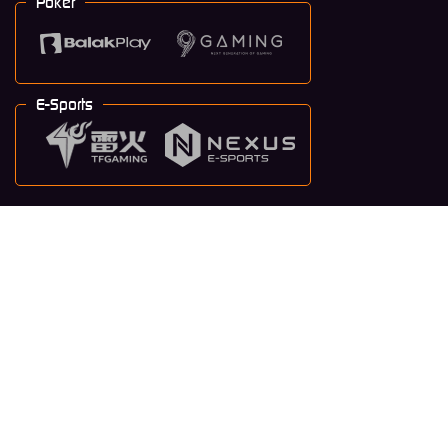
Poker
E-Sports