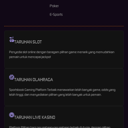
Poker
E-Sports
TARUHAN SLOT
Penyedia slot online dengan beragam pilihan game menarik yang memudahkan
pemain untuk mencapai jackpot
TARUHAN OLAHRAGA
Sportsbook Gaming Platform Terbaik menawarkan lebih banyak game, odds yang
lebih tinggi, dan menyediakan pilihan yang lebih banyak untuk pemain.
TARUHAN LIVE KASINO
Platform Pilihan bagi perusahaan-perusahaan terbaik di dunia, dengan pilihan