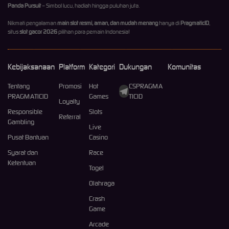
Panda Pursuit
– Simbol lucu, hadiah hingga puluhan juta.
Nikmati pengalaman
main slot resmi, aman, dan mudah menang
hanya di
PragmaticID
,
situs
slot gacor 2026
pilihan para pemain Indonesia!
Kebijaksanaan
Platform
Kategori
Dukungan
Komunitas
Tentang
Promosi
Hot
CSPRAGMA
PRAGMATICID
Games
TICID
Loyalty
Responsible
Slots
Referral
Gambling
Live
Pusat Bantuan
Casino
Syarat dan
Race
Ketentuan
Togel
Olahraga
Crash
Game
Arcade