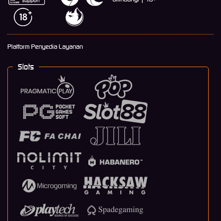
Platform Penyedia Layanan
Slots