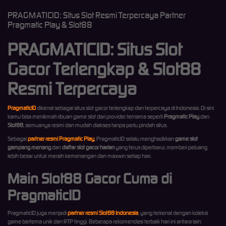
PRAGMATICID: Situs Slot Resmi Terpercaya Partner
Pragmatic Play & Slot88
PRAGMATICID: Situs Slot
Gacor Terlengkap & Slot88
Resmi Terpercaya
PragmaticID
dikenal sebagai situs slot gacor terlengkap dan terpercaya di Indonesia. Di sini
kamu bisa menikmati ribuan game slot dari provider ternama seperti
Pragmatic Play
dan
Slot88
, semuanya resmi dan mudah diakses tanpa perlu pindah situs.
Sebagai
partner resmi Pragmatic Play
, PragmaticID selalu menghadirkan
game slot
gampang menang
dan
daftar slot gacor harian
yang terus diperbarui, memberi peluang
lebih besar untuk meraih kemenangan dan maxwin setiap hari.
Main Slot88 Gacor Cuma di
PragmaticID
PragmaticID juga menjadi
partner resmi Slot88 Indonesia
, yang terkenal dengan koleksi
game bertema unik dan RTP tinggi. Beberapa rekomendasi terbaik hari ini antara lain: