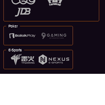
Poker
E-Sports