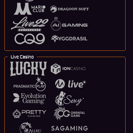
Live Casino