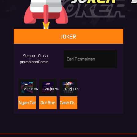
JOKER
Semua
Crash
permainan
Game
RTP
79%
RTP
86%
RTP
89%
Nyan Cat
Out Run
Cash Or Crash