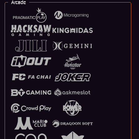
Arcade