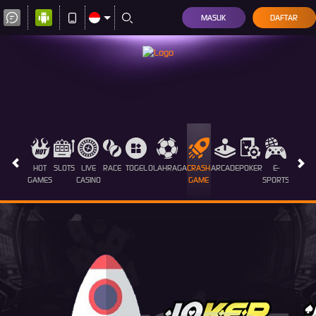
MASUK
DAFTAR
HOT
SLOTS
LIVE
RACE
TOGEL
OLAHRAGA
CRASH
ARCADE
POKER
E-
PROMO
GAMES
CASINO
GAME
SPORTS