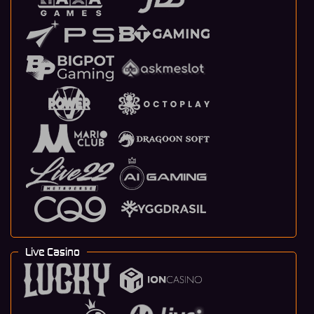
Live Casino