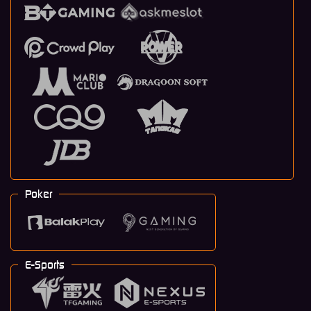
Poker
E-Sports