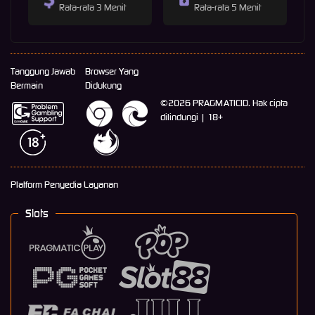
Rata-rata 3 Menit
Rata-rata 5 Menit
Tanggung Jawab
Browser Yang
Bermain
Didukung
©2026 PRAGMATICID. Hak cipta
dilindungi | 18+
Platform Penyedia Layanan
Slots