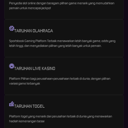
Penyedia slot online dengan beragam pilihan game menarik yang memudahkan
pemain untuk mencapai jackpot
TARUHAN OLAHRAGA
Sportsbook Gaming Platform Terbaik menawarkan lebih banyak game, odds yang
lebih tinggi, dan menyediakan pilihan yang lebih banyak untuk pemain.
TARUHAN LIVE KASINO
Platform Pilihan bagi perusahaan-perusahaan terbaik di dunia, dengan pilihan
variasi game terbanyak
TARUHAN TOGEL
Platform togel yang menarik dari perusahan terbaik di dunia yang menawarkan
hadiah kemenangan besar