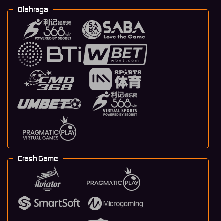
Olahraga
Crash Game