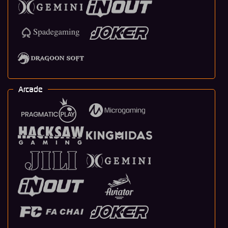
Arcade