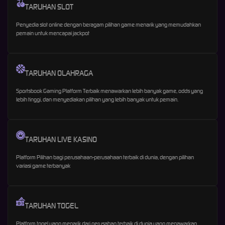
TARUHAN SLOT
Penyedia slot online dengan beragam pilihan game menarik yang memudahkan
pemain untuk mencapai jackpot
TARUHAN OLAHRAGA
Sportsbook Gaming Platform Terbaik menawarkan lebih banyak game, odds yang
lebih tinggi, dan menyediakan pilihan yang lebih banyak untuk pemain.
TARUHAN LIVE KASINO
Platform Pilihan bagi perusahaan-perusahaan terbaik di dunia, dengan pilihan
variasi game terbanyak
TARUHAN TOGEL
Platform togel yang menarik dari perusahan terbaik di dunia yang menawarkan