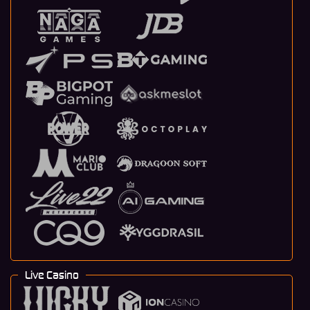
Live Casino