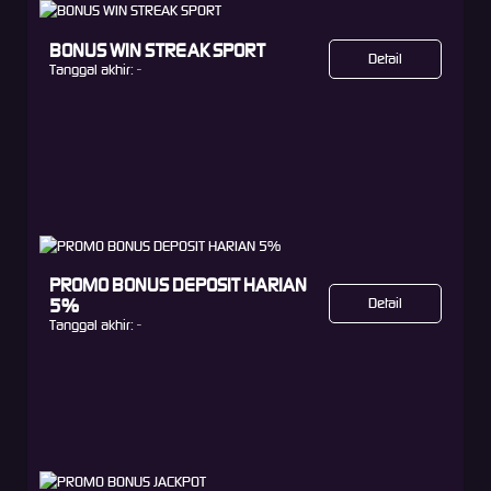
BONUS WIN STREAK SPORT
Detail
Tanggal akhir:
-
PROMO BONUS DEPOSIT HARIAN
5%
Detail
Tanggal akhir:
-