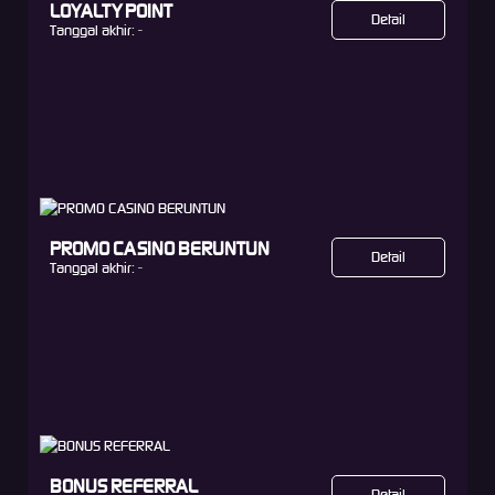
LOYALTY POINT
Detail
Tanggal akhir:
-
PROMO CASINO BERUNTUN
Detail
Tanggal akhir:
-
BONUS REFERRAL
Detail