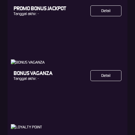
PROMO BONUS JACKPOT
Detail
Tanggal akhir:
-
BONUS VAGANZA
Detail
Tanggal akhir:
-