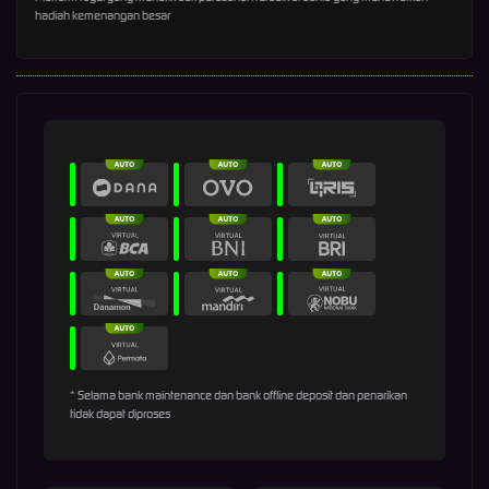
hadiah kemenangan besar
* Selama bank maintenance dan bank offline deposit dan penarikan
tidak dapat diproses