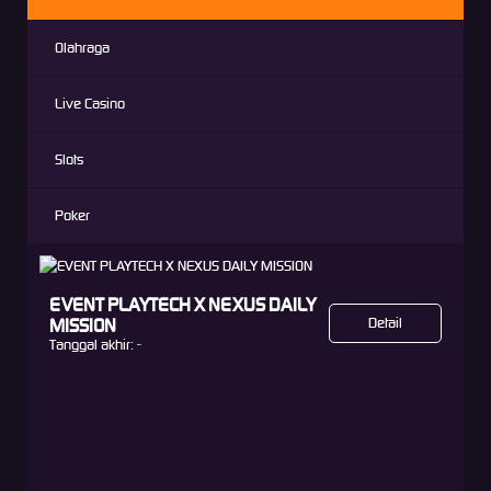
Olahraga
Live Casino
Slots
Poker
EVENT PLAYTECH X NEXUS DAILY
MISSION
Detail
Tanggal akhir:
-