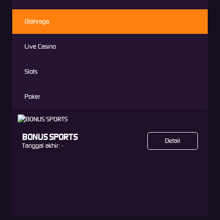
Olahraga
Live Casino
Slots
Poker
BONUS SPORTS
Detail
Tanggal akhir:
-