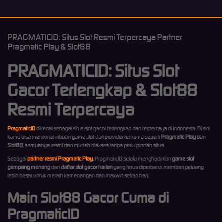
PRAGMATICID: Situs Slot Resmi Terpercaya Partner
Pragmatic Play & Slot88
PRAGMATICID: Situs Slot
Gacor Terlengkap & Slot88
Resmi Terpercaya
PragmaticID
dikenal sebagai situs slot gacor terlengkap dan terpercaya di Indonesia. Di sini
kamu bisa menikmati ribuan game slot dari provider ternama seperti
Pragmatic Play
dan
Slot88
, semuanya resmi dan mudah diakses tanpa perlu pindah situs.
Sebagai
partner resmi Pragmatic Play
, PragmaticID selalu menghadirkan
game slot
gampang menang
dan
daftar slot gacor harian
yang terus diperbarui, memberi peluang
lebih besar untuk meraih kemenangan dan maxwin setiap hari.
Main Slot88 Gacor Cuma di
PragmaticID