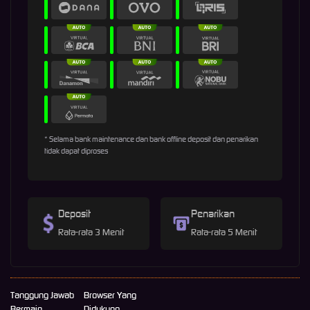
* Selama bank maintenance dan bank offline deposit dan penarikan
tidak dapat diproses
Deposit
Penarikan
Rata-rata 3 Menit
Rata-rata 5 Menit
Tanggung Jawab
Browser Yang
Bermain
Didukung