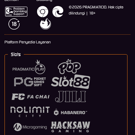
©2026 PRAGMATICID. Hak cipta
dilindungi | 18+
Platform Penyedia Layanan
Slots