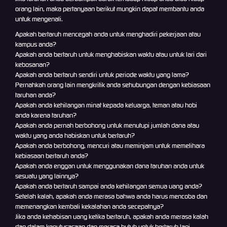
orang lain, maka pertanyaan berikut mungkin dapat membantu anda
untuk mengenali.
Apakah bertaruh mencegah anda untuk menghadiri pekerjaan atau
kampus anda?
Apakah anda bertaruh untuk menghabiskan waktu atau untuk lari dari
kebosanan?
Apakah anda bertaruh sendiri untuk periode waktu yang lama?
Pernahkah orang lain mengkritik anda sehubungan dengan kebiasaan
taruhan anda?
Apakah anda kehilangan minat kepada keluarga, teman atau hobi
anda karena taruhan?
Apakah anda pernah berbohong untuk menutupi jumlah dana atau
waktu yang anda habiskan untuk bertaruh?
Apakah anda berbohong, mencuri atau meminjam untuk memelihara
kebiasaan bertaruh anda?
Apakah anda enggan untuk menggunakan dana taruhan anda untuk
sesuatu yang lainnya?
Apakah anda bertaruh sampai anda kehilangan semua uang anda?
Setelah kalah, apakah anda merasa bahwa anda harus mencoba dan
memenangkan kembali kekalahan anda secepatnya?
Jika anda kehabisan uang ketika bertaruh, apakah anda merasa kalah
dan dalam keputusasaan dan merasa butuh untuk bertaruh lagi