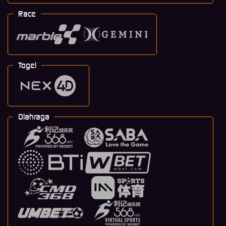
Race
Togel
Olahraga