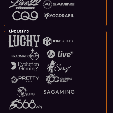
Live Casino