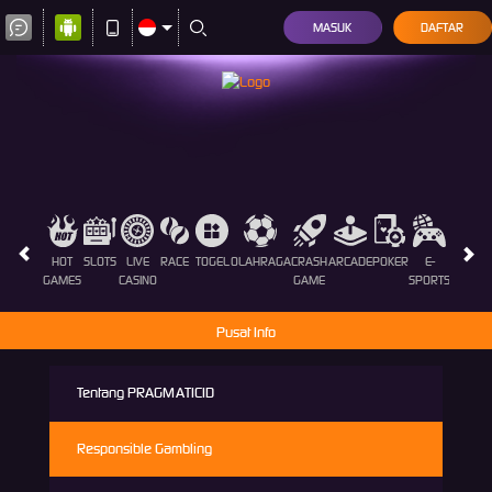
MASUK
DAFTAR
HOT
SLOTS
LIVE
RACE
TOGEL
OLAHRAGA
CRASH
ARCADE
POKER
E-
PROMO
GAMES
CASINO
GAME
SPORTS
Pusat Info
Tentang PRAGMATICID
Responsible Gambling