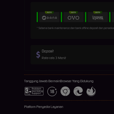
* Selama bank maintenance dan bank offline deposit dan penarikan
Deposit
Rata-rata 3 Menit
Tanggung Jawab Bermain
Browser Yang Didukung
Platform Penyedia Layanan