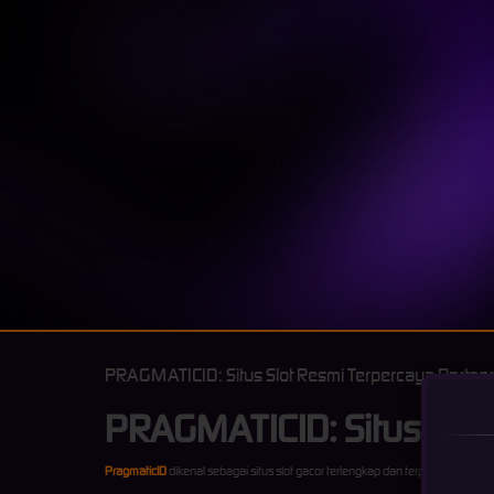
r***o
IDR
2,073,500.00
Kadita Ocean Fury
r***o
IDR
1,711,800.00
Kadita Ocean Fury
azh****3
IDR
1,689,200.00
Gates of Olympus 1000
ivan****4
IDR
1,632,600.00
Gates of Olympus™
hhh****h
IDR
1,453,600.00
PRAGMATICID: Situs Slot Resmi Terpercaya Partner
Starlight Princess™ 1000
PRAGMATICID: Situs Slot
PragmaticID
dikenal sebagai situs slot gacor terlengkap dan terpercaya di Ind