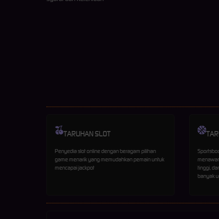
TARUHAN SLOT
TAR
Penyedia slot online dengan beragam pilihan
Sportsboo
game menarik yang memudahkan pemain untuk
menawark
mencapai jackpot
tinggi, d
banyak u