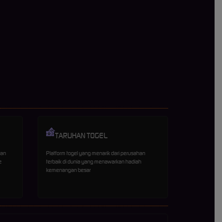
TARUHAN TOGEL
aan
Platform togel yang menarik dari perusahan
e
terbaik di dunia yang menawarkan hadiah
kemenangan besar