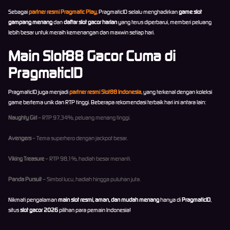
Sebagai
partner resmi Pragmatic Play
, PragmaticID selalu menghadirkan
game slot
gampang menang
dan
daftar slot gacor harian
yang terus diperbarui, memberi peluang
lebih besar untuk meraih kemenangan dan maxwin setiap hari.
Main Slot88 Gacor Cuma di
PragmaticID
PragmaticID juga menjadi
partner resmi Slot88 Indonesia
, yang terkenal dengan koleksi
game bertema unik dan RTP tinggi. Beberapa rekomendasi terbaik hari ini antara lain:
Naughty Girl
– RTP 97,34%, peluang menang tinggi.
Avengers
– Tema superhero dengan jackpot besar.
Viking Treasure
– RTP 98,1%, hadiah besar menanti.
Panda Pursuit
– Simbol lucu, hadiah hingga puluhan juta.
Nikmati pengalaman
main slot resmi, aman, dan mudah menang
hanya di
PragmaticID
,
situs
slot gacor 2026
pilihan para pemain Indonesia!