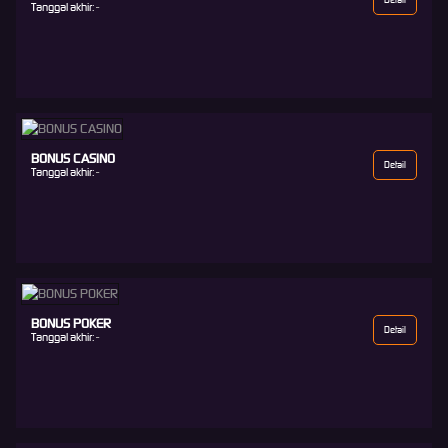
Tanggal akhir:
-
BONUS CASINO
Detail
Tanggal akhir:
-
BONUS POKER
Detail
Tanggal akhir:
-