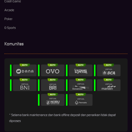
Crash Game
Arcade
Poker
E-Sports
Komunitas
* Selama bank maintenance dan bank offline deposit dan penarikan tidak dapat
diproses