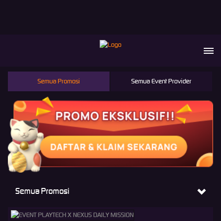
Semua Promosi
Semua Event Provider
Semua Promosi