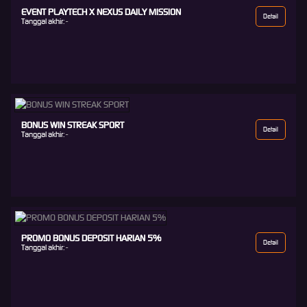
EVENT PLAYTECH X NEXUS DAILY MISSION
Detail
Tanggal akhir:
-
BONUS WIN STREAK SPORT
Detail
Tanggal akhir:
-
PROMO BONUS DEPOSIT HARIAN 5%
Detail
Tanggal akhir:
-