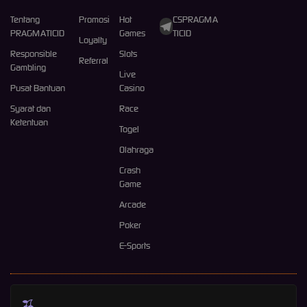
Tentang
Promosi
Hot
CSPRAGMA
PRAGMATICID
Games
TICID
Loyalty
Responsible
Slots
Referral
Gambling
Live
Pusat Bantuan
Casino
Syarat dan
Race
Ketentuan
Togel
Olahraga
Crash
Game
Arcade
Poker
E-Sports