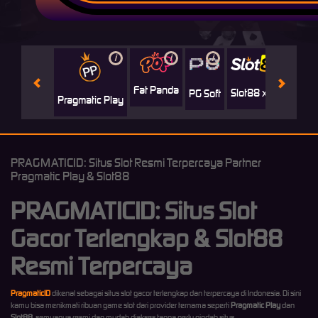
i
i
i
i
i
Facha
Fat Panda
Slot88 x PP
PG Soft
Pragmatic Play
PRAGMATICID: Situs Slot Resmi Terpercaya Partner
Pragmatic Play & Slot88
PRAGMATICID: Situs Slot
Gacor Terlengkap & Slot88
Resmi Terpercaya
PragmaticID
dikenal sebagai situs slot gacor terlengkap dan terpercaya di Indonesia. Di sini
kamu bisa menikmati ribuan game slot dari provider ternama seperti
Pragmatic Play
dan
Slot88
, semuanya resmi dan mudah diakses tanpa perlu pindah situs.