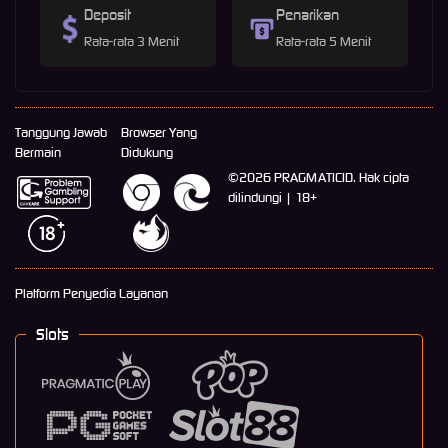
Deposit
Penarikan
Rata-rata 3 Menit
Rata-rata 5 Menit
Tanggung Jawab
Browser Yang
Bermain
Didukung
©2026 PRAGMATICID. Hak cipta
dilindungi | 18+
Platform Penyedia Layanan
Slots