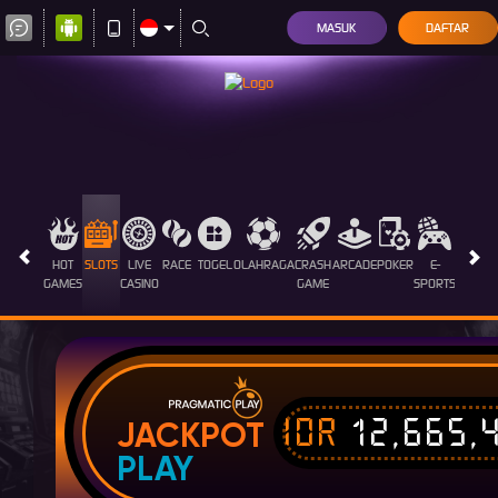
MASUK
DAFTAR
HOT
SLOTS
LIVE
RACE
TOGEL
OLAHRAGA
CRASH
ARCADE
POKER
E-
PROMO
GAMES
CASINO
GAME
SPORTS
IDR
12,665,
JACKPOT
PLAY