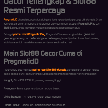
Gacor Terlengkap & Slot88
Resmi Terpercaya
PragmaticID
dikenal sebagai situs slot gacor terlengkap dan terpercaya di Indonesia. Di sini
kamu bisa menikmati ribuan game slot dari provider ternama seperti
Pragmatic Play
dan
Slot88
, semuanya resmi dan mudah diakses tanpa perlu pindah situs.
Sebagai
partner resmi Pragmatic Play
, PragmaticID selalu menghadirkan
game slot
gampang menang
dan
daftar slot gacor harian
yang terus diperbarui, memberi peluang
lebih besar untuk meraih kemenangan dan maxwin setiap hari.
Main Slot88 Gacor Cuma di
PragmaticID
PragmaticID juga menjadi
partner resmi Slot88 Indonesia
, yang terkenal dengan koleksi
game bertema unik dan RTP tinggi. Beberapa rekomendasi terbaik hari ini antara lain:
Naughty Girl
– RTP 97,34%, peluang menang tinggi.
Avengers
– Tema superhero dengan jackpot besar.
Viking Treasure
– RTP 98,1%, hadiah besar menanti.
Panda Pursuit
– Simbol lucu, hadiah hingga puluhan juta.