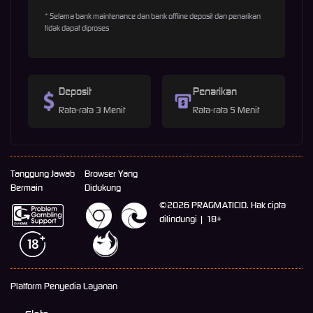
* Selama bank maintenance dan bank offline deposit dan penarikan
tidak dapat diproses
Deposit
Penarikan
Rata-rata 3 Menit
Rata-rata 5 Menit
Tanggung Jawab
Browser Yang
Bermain
Didukung
©2026 PRAGMATICID. Hak cipta
dilindungi | 18+
Platform Penyedia Layanan