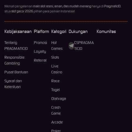
Nikmati pengalaman
main slot resmi, aman, dan mudah menang
hanya di
PragmaticID
,
situs
slot gacor 2026
pilihan para pemain Indonesia!
Kebijaksanaan
Platform
Kategori
Dukungan
Komunitas
Tentang
Promosi
Hot
CSPRAGMA
PRAGMATICID
Games
TICID
Loyalty
Responsible
Slots
Referral
Gambling
Live
Pusat Bantuan
Casino
Syarat dan
Race
Ketentuan
Togel
Olahraga
Crash
Game
Arcade
Poker