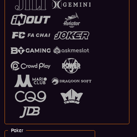
Poker