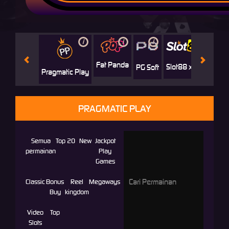
i
i
i
i
i
Facha
Fat Panda
Slot88 x PP
PG Soft
Pragmatic Play
PRAGMATIC PLAY
Semua
Top 20
New
Jackpot
permainan
Play
Games
Classic
Bonus
Reel
Megaways
Buy
kingdom
Video
Top
Slots