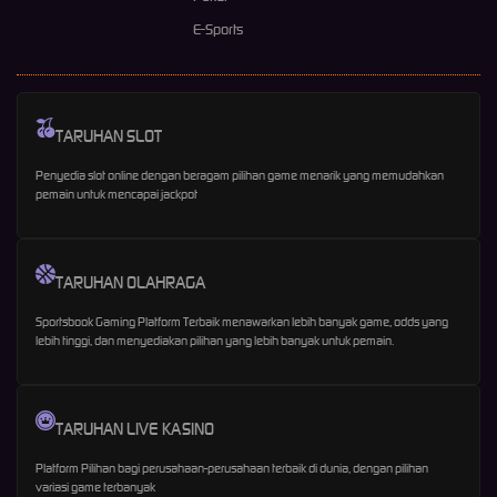
E-Sports
TARUHAN SLOT
Penyedia slot online dengan beragam pilihan game menarik yang memudahkan
pemain untuk mencapai jackpot
TARUHAN OLAHRAGA
Sportsbook Gaming Platform Terbaik menawarkan lebih banyak game, odds yang
lebih tinggi, dan menyediakan pilihan yang lebih banyak untuk pemain.
TARUHAN LIVE KASINO
Platform Pilihan bagi perusahaan-perusahaan terbaik di dunia, dengan pilihan
variasi game terbanyak