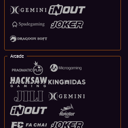
Arcade