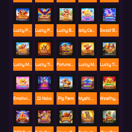
Lucky Panda
Lucky Phoenix
Lucky Bull
Jelly Candy
Sweet Burst
Lucky MonKey
Lucky Tiger
Fortunes of Aztec
Lucky Mouse
Lucky Tiger Gold Ultimate
Emotiwins
DJ Neko
Pig Farm
Mystic Wishes
Wealthy Frog