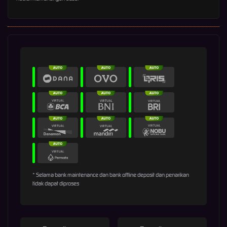
* Selama bank maintenance dan bank offline deposit dan penarikan
tidak dapat diproses