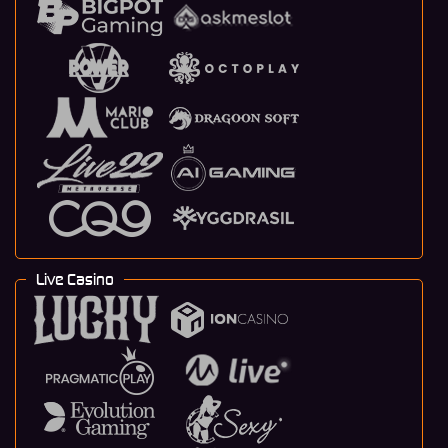
Live Casino