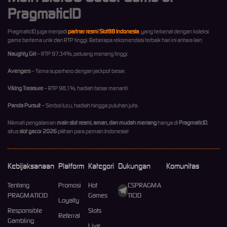
PragmaticID
PragmaticID juga menjadi
partner resmi Slot88 Indonesia
, yang terkenal dengan koleksi
game bertema unik dan RTP tinggi. Beberapa rekomendasi terbaik hari ini antara lain:
Naughty Girl
– RTP 97,34%, peluang menang tinggi.
Avengers
– Tema superhero dengan jackpot besar.
Viking Treasure
– RTP 98,1%, hadiah besar menanti.
Panda Pursuit
– Simbol lucu, hadiah hingga puluhan juta.
Nikmati pengalaman
main slot resmi, aman, dan mudah menang
hanya di
PragmaticID
,
situs
slot gacor 2026
pilihan para pemain Indonesia!
Kebijaksanaan
Platform
Kategori
Dukungan
Komunitas
Tentang
Promosi
Hot
CSPRAGMA
PRAGMATICID
Games
TICID
Loyalty
Responsible
Slots
Referral
Gambling
Live