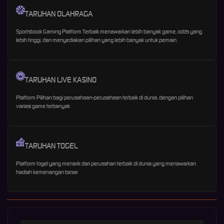
TARUHAN OLAHRAGA
Sportsbook Gaming Platform Terbaik menawarkan lebih banyak game, odds yang
lebih tinggi, dan menyediakan pilihan yang lebih banyak untuk pemain.
TARUHAN LIVE KASINO
Platform Pilihan bagi perusahaan-perusahaan terbaik di dunia, dengan pilihan
variasi game terbanyak
TARUHAN TOGEL
Platform togel yang menarik dari perusahan terbaik di dunia yang menawarkan
hadiah kemenangan besar