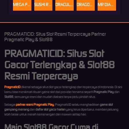
MEGA FORTUNE OX
SUSHI RUSH
DRACULA’S CASTLE BANQUET
DRAGON FORTUNE
MR DIAMOND DELUXE
PRAGMATICID: Situs Slot Resmi Terpercaya Partner
Pragmatic Play & Slot88
PRAGMATICID: Situs Slot
Gacor Terlengkap & Slot88
Resmi Terpercaya
PragmaticID
dikenal sebagai situs slot gacor terlengkap dan terpercaya di Indonesia. Di sini
kamu bisa menikmati ribuan game slot dari provider ternama seperti
Pragmatic Play
dan
Slot88
, semuanya resmi dan mudah diakses tanpa perlu pindah situs.
Sebagai
partner resmi Pragmatic Play
, PragmaticID selalu menghadirkan
game slot
gampang menang
dan
daftar slot gacor harian
yang terus diperbarui, memberi peluang
lebih besar untuk meraih kemenangan dan maxwin setiap hari.
Main Slot88 Gacor Cuma di