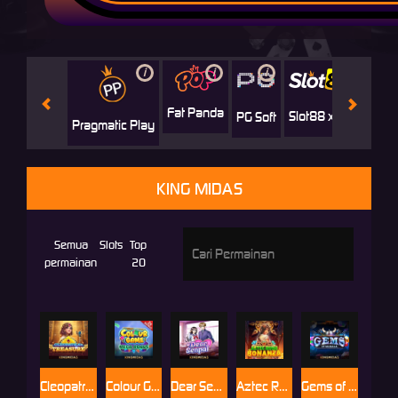
i
i
i
i
i
Facha
Fat Panda
Slot88 x PP
PG Soft
Pragmatic Play
KING MIDAS
Semua
Slots
Top
permainan
20
Cleopatra's Treasure
Colour Game Mega Bonus
Dear Senpai
Aztec Rush Bonanza
Gems of Valhalla