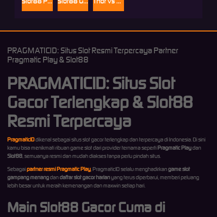
Slot88 Princess
Slot88 Gems
Thor vs Hercules
PRAGMATICID: Situs Slot Resmi Terpercaya Partner
Pragmatic Play & Slot88
PRAGMATICID: Situs Slot
Gacor Terlengkap & Slot88
Resmi Terpercaya
PragmaticID
dikenal sebagai situs slot gacor terlengkap dan terpercaya di Indonesia. Di sini
kamu bisa menikmati ribuan game slot dari provider ternama seperti
Pragmatic Play
dan
Slot88
, semuanya resmi dan mudah diakses tanpa perlu pindah situs.
Sebagai
partner resmi Pragmatic Play
, PragmaticID selalu menghadirkan
game slot
gampang menang
dan
daftar slot gacor harian
yang terus diperbarui, memberi peluang
lebih besar untuk meraih kemenangan dan maxwin setiap hari.
Main Slot88 Gacor Cuma di