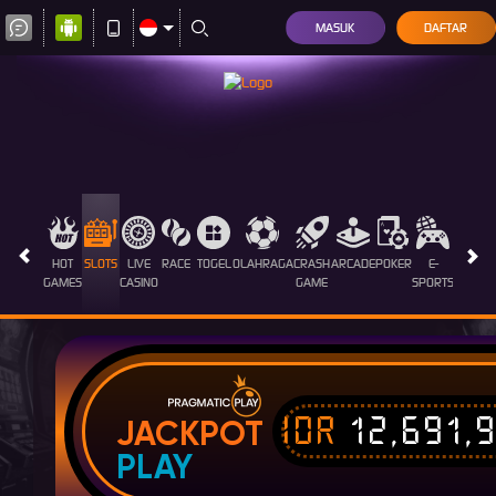
MASUK
DAFTAR
HOT
SLOTS
LIVE
RACE
TOGEL
OLAHRAGA
CRASH
ARCADE
POKER
E-
PROMO
GAMES
CASINO
GAME
SPORTS
IDR
12,691,
JACKPOT
PLAY