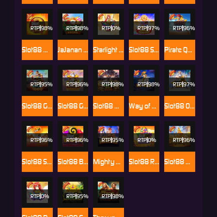
RTP
98%
RTP
98%
RTP
RTP
97%
RTP
96%
Slot88 Mahjong Wins 2
JaJanan Pasar
Starlight Princess 1000
Slot88 Sweet Bonanza Super Scatter
Pirate Quest 1000
RTP
95%
RTP
96%
RTP
98%
RTP
98%
RTP
97%
Slot88 Gates of Gatot Kaca 1000
Slot88 Gates of Olympus Super Scatter
Slot88 Mahjong Wins 3 Black Scatter
Way of Ninja
Slot88 Olympus 1000
RTP
96%
RTP
96%
RTP
95%
RTP
RTP
96%
Slot88 Sweet Bonanza 1000
Slot88 Bonanza
Mighty Hercules
Slot88 Rush
Slot88 Wisdom of Athena 1000
RTP
RTP
95%
RTP
98%