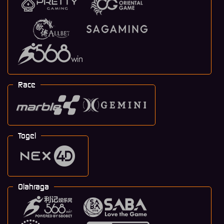
Race
Togel
Olahraga