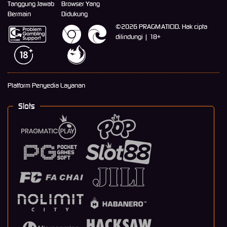
Tanggung Jawab
Browser Yang
Bermain
Didukung
©2026 PRAGMATICID. Hak cipta
dilindungi | 18+
Platform Penyedia Layanan
Slots