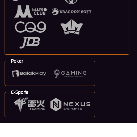
Poker
E-Sports