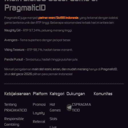
PragmaticID
PragmaticID juga menjadi
partner resmi Slot88 Indonesia
, yang terkenal dengan koleksi
game bertema unik dan RTP tinggi. Beberapa rekomendasi terbaik hari ini antara lain:
Naughty Girl
– RTP 97,34%, peluang menang tinggi.
Avengers
– Tema superhero dengan jackpot besar.
Viking Treasure
– RTP 98,1%, hadiah besar menanti.
Panda Pursuit
– Simbol lucu, hadiah hingga puluhan juta.
Nikmati pengalaman
main slot resmi, aman, dan mudah menang
hanya di
PragmaticID
,
situs
slot gacor 2026
pilihan para pemain Indonesia!
Kebijaksanaan
Platform
Kategori
Dukungan
Komunitas
Tentang
Promosi
Hot
CSPRAGMA
PRAGMATICID
Games
TICID
Loyalty
Responsible
Slots
Referral
Gambling
Live