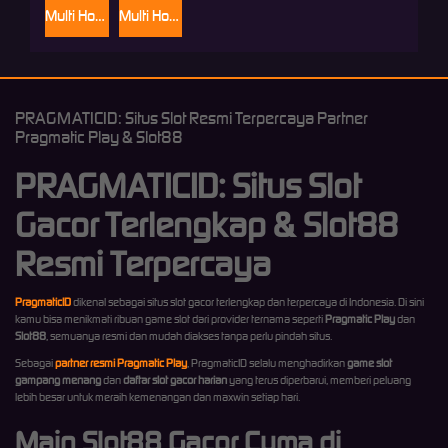
Multi Hot 5 Wild
Multi Hot Wild Ways
PRAGMATICID: Situs Slot Resmi Terpercaya Partner
Pragmatic Play & Slot88
PRAGMATICID: Situs Slot
Gacor Terlengkap & Slot88
Resmi Terpercaya
PragmaticID
dikenal sebagai situs slot gacor terlengkap dan terpercaya di Indonesia. Di sini
kamu bisa menikmati ribuan game slot dari provider ternama seperti
Pragmatic Play
dan
Slot88
, semuanya resmi dan mudah diakses tanpa perlu pindah situs.
Sebagai
partner resmi Pragmatic Play
, PragmaticID selalu menghadirkan
game slot
gampang menang
dan
daftar slot gacor harian
yang terus diperbarui, memberi peluang
lebih besar untuk meraih kemenangan dan maxwin setiap hari.
Main Slot88 Gacor Cuma di