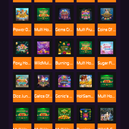
Power Of Tiger
Multi Hot 5 Super Wilds
Gems Crown Charging Wilds
Multi Fruits Charging Wilds
Coins Of Atlantis
Foxy Hot 20
WildMultiStar
Burning Ice 10
Multi Hot 5 Burn Wilds
Sugar Fiesta
Dice Jungle
Gates Of Merlyn
Genie's Bonanza
HotSamba
Multi Hot 10