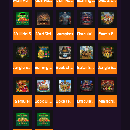
Multi Hot 20
Multi Hot 40
Multi Hot Ways
Burning Ice 40
Wild & Gods
MultiHot5
Mad Slot
Vampires
Dracula's Fortune
Farm's Fortune
Jungle Sisters Deluxe
Burning Ice
Book of Futuria
Safari Simba
Jungle Sisters
Samurai
Book Of Bonanza
Boka Jamba 10
Dracula's Fortune Halloween Edition
Mariachi Coins